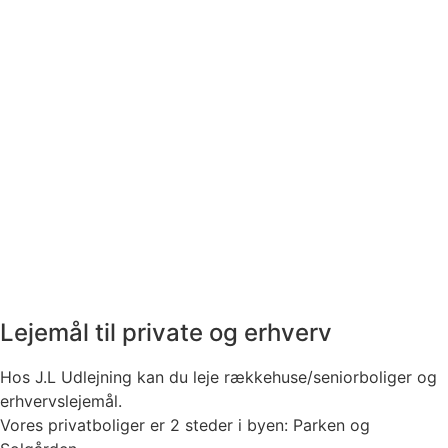
Ledige lejligheder
Samlet oversigt af ledige lejligheder
SE LEDIGE LEJLIGHEDER
Lejemål til private og erhverv
Hos J.L Udlejning kan du leje rækkehuse/seniorboliger og
erhvervslejemål.
Vores privatboliger er 2 steder i byen: Parken og